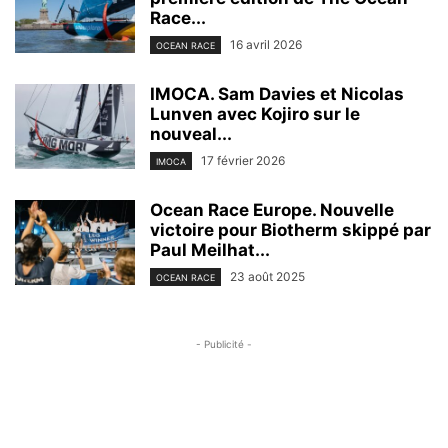
Race...
16 avril 2026
OCEAN RACE
IMOCA. Sam Davies et Nicolas
Lunven avec Kojiro sur le
nouveal...
17 février 2026
IMOCA
Ocean Race Europe. Nouvelle
victoire pour Biotherm skippé par
Paul Meilhat...
23 août 2025
OCEAN RACE
- Publicité -