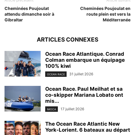
Article précédent
Article suivant
Cheminées Poujoulat
Cheminées Poujoulat en
attendu dimanche soir à
route plein est vers la
Gibraltar
Méditerranée
ARTICLES CONNEXES
Ocean Race Atlantique. Conrad
Colman embarque un équipage
100% kiwi
31 juillet 2026
OCEAN RACE
Ocean Race. Paul Meilhat et sa
co-skipper Mariana Lobato ont
mis...
17 juillet 2026
IMOCA
The Ocean Race Atlantic New
York-Lorient. 6 bateaux au départ