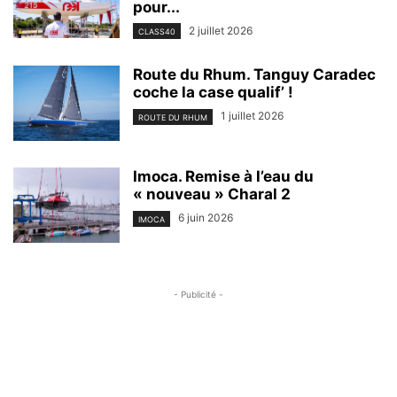
pour...
2 juillet 2026
CLASS40
Route du Rhum. Tanguy Caradec
coche la case qualif’ !
1 juillet 2026
ROUTE DU RHUM
Imoca. Remise à l’eau du
« nouveau » Charal 2
6 juin 2026
IMOCA
- Publicité -