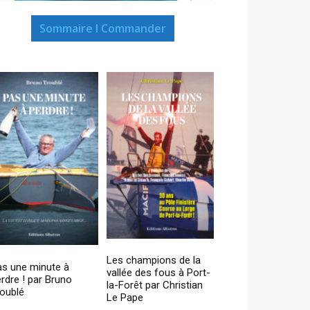
Sommaire I Commander
Les champions de la
as une minute à
vallée des fous à Port-
rdre ! par Bruno
la-Forêt par Christian
oublé
Le Pape