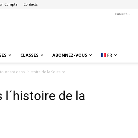
on Compte
Contacts
- Publicité -
SES
CLASSES
ABONNEZ-VOUS
FR
tournant dans l´histoire de la Solitaire
l´histoire de la