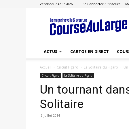
Vendredi 7 Août 2026
Se Connecter / S'inscrire
M
Course
au
Large
ACTUS
CARTOS EN DIRECT
COUR
Accueil
Circuit Figaro
La Solitaire du Figaro
Un 
Circuit Figaro
La Solitaire du Figaro
Un tournant dans 
Solitaire
3 juillet 2014