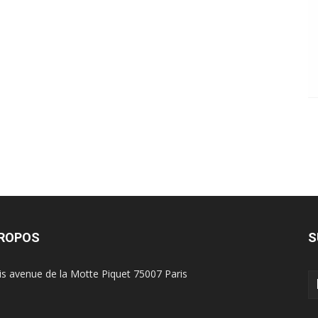
PROPOS
S
is avenue de la Motte Piquet 75007 Paris