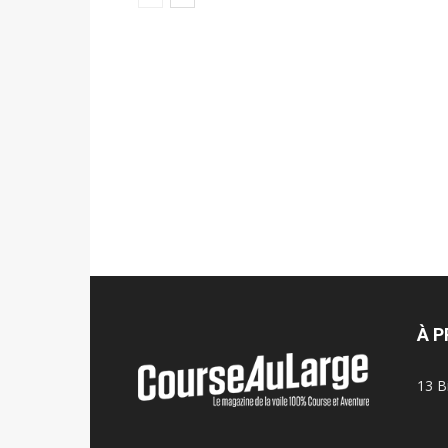
À 
13 B