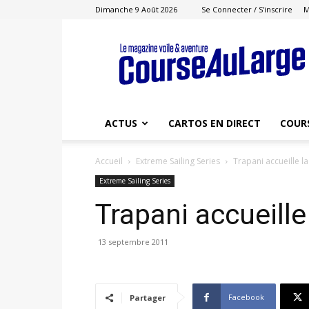
Dimanche 9 Août 2026
Se Connecter / S'inscrire
M
Course
au
Large
ACTUS
CARTOS EN DIRECT
COUR
Accueil
Extreme Sailing Series
Trapani accueille l
Extreme Sailing Series
Trapani accueille
13 septembre 2011
Facebook
Partager