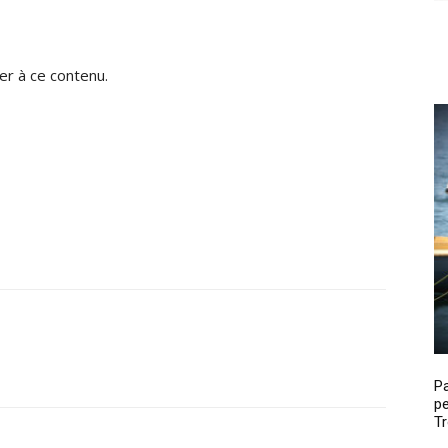
r à ce contenu.
P
pe
Tr