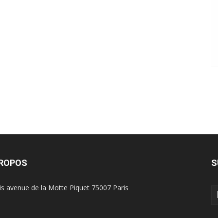
PROPOS
S
is avenue de la Motte Piquet 75007 Paris