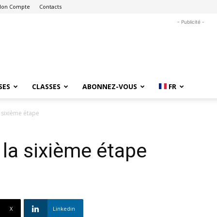
on Compte
Contacts
- Publicité -
SES
CLASSES
ABONNEZ-VOUS
FR
a sixième étape
 la sixième étape
X
Linkedin