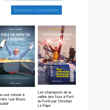
Sommaire I Commander
Les champions de la
as une minute à
vallée des fous à Port-
rdre ! par Bruno
la-Forêt par Christian
oublé
Le Pape