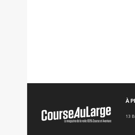
À 
13 B