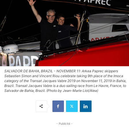
SALVADOR DE BAHIA, BRAZIL - NOVEMBER 11: Arkea Paprec skippers
Sebastien Simon and Vincent Riou celebrate taking 9th place of the Imoca
category of the Transat Jacques Vabre 2019 on November 11, 2019 in Bahia,
Brazil. Transat Jacques Vabre is a duo sailing race from Le Havre, France, to
Salvador de Bahia, Brazil. (Photo by Jean-Marie Liot/Alea)
- Publicité -