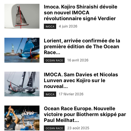
Imoca. Kojiro Shiraishi dévoile
son nouvel IMOCA
révolutionnaire signé Verdier
4 juin 2026
IMOCA
Lorient, arrivée confirmée de la
première édition de The Ocean
Race...
16 avril 2026
OCEAN RACE
IMOCA. Sam Davies et Nicolas
Lunven avec Kojiro sur le
nouveal...
17 février 2026
IMOCA
Ocean Race Europe. Nouvelle
victoire pour Biotherm skippé par
Paul Meilhat...
23 août 2025
OCEAN RACE