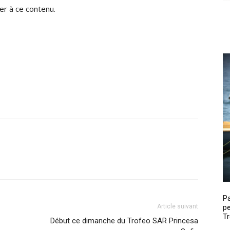
r à ce contenu.
P
Article suivant
pe
Tr
Début ce dimanche du Trofeo SAR Princesa