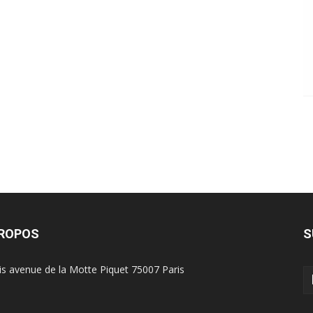
PROPOS
S
is avenue de la Motte Piquet 75007 Paris