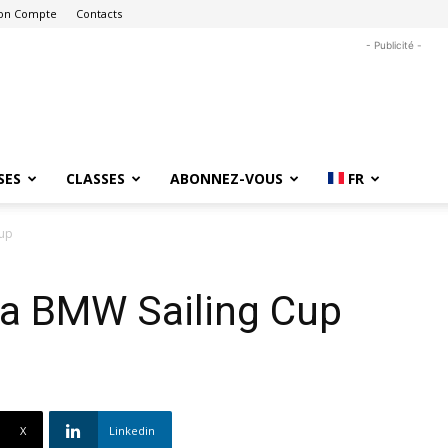
on Compte
Contacts
- Publicité -
SES
CLASSES
ABONNEZ-VOUS
FR
Cup
a BMW Sailing Cup
X
Linkedin