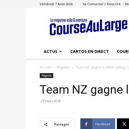
Vendredi 7 Août 2026
Se Connecter / S'inscrire
M
Course
au
Large
ACTUS
CARTOS EN DIRECT
COUR
Accueil
Régates
Team NZ gagne la BMW Sailing 
Régates
Team NZ gagne l
27 mars 2010
Facebook
Partager