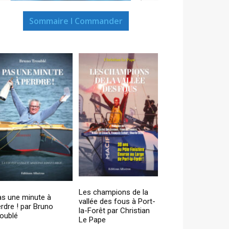
Sommaire I Commander
Les champions de la
as une minute à
vallée des fous à Port-
rdre ! par Bruno
la-Forêt par Christian
oublé
Le Pape