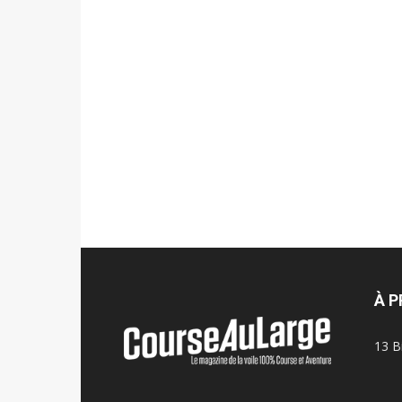
À 
13 B