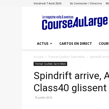
Vendredi 7 Août 2026
Se Connecter / S'inscrire
M
Course
au
Large
ACTUS
CARTOS EN DIRECT
COUR
Accueil
Transat Québec Saint-Malo
Spindrift arri
Transat Québec Saint-Malo
Spindrift arrive,
Class40 glissent
19 juillet 2016