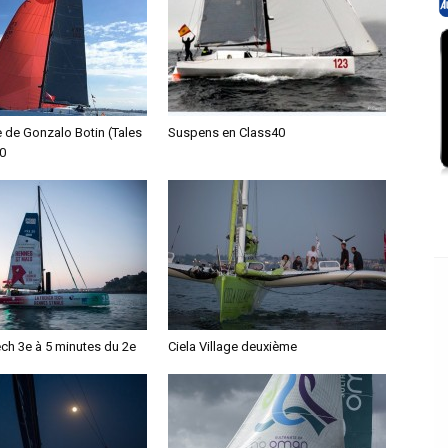
re de Gonzalo Botin (Tales
Suspens en Class40
40
ch 3e à 5 minutes du 2e
Ciela Village deuxième