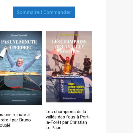
Sommaire I Commander
Les champions de la
as une minute à
vallée des fous à Port-
rdre ! par Bruno
la-Forêt par Christian
oublé
Le Pape