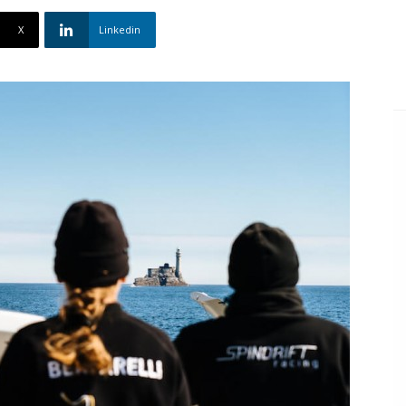
X
Linkedin