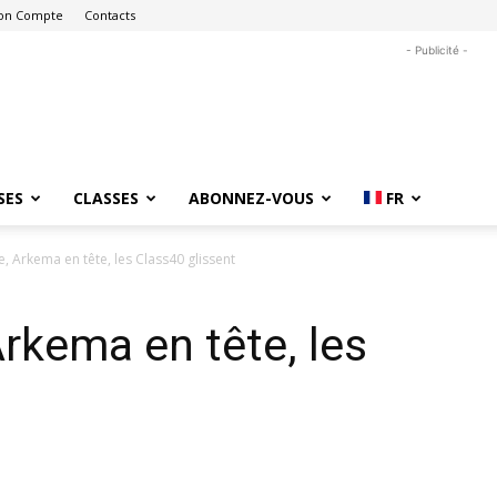
on Compte
Contacts
- Publicité -
SES
CLASSES
ABONNEZ-VOUS
FR
ve, Arkema en tête, les Class40 glissent
 Arkema en tête, les