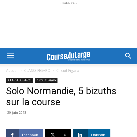
- Publicité -
Accueil
CLASSE FIGARO
Circuit Figaro
CLASSE FIGARO
Circuit Figaro
Solo Normandie, 5 bizuths
sur la course
30 juin 2018
Facebook
X
Linkedin