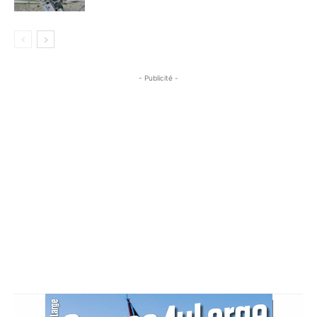
- Publicité -