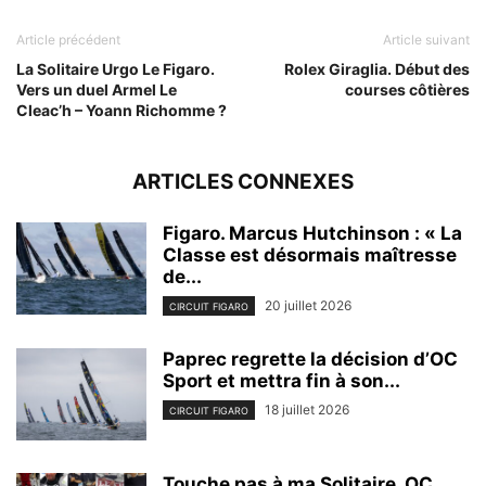
Article précédent
Article suivant
La Solitaire Urgo Le Figaro.
Rolex Giraglia. Début des
Vers un duel Armel Le
courses côtières
Cleac’h – Yoann Richomme ?
ARTICLES CONNEXES
Figaro. Marcus Hutchinson : « La
Classe est désormais maîtresse
de...
20 juillet 2026
CIRCUIT FIGARO
Paprec regrette la décision d’OC
Sport et mettra fin à son...
18 juillet 2026
CIRCUIT FIGARO
Touche pas à ma Solitaire. OC