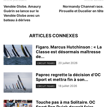
Vendée Globe. Amaury
Normandy Channel race.
Guérin se lance sur le
Pirouelle et Ducelier en tête
Vendée Globe avec un
bateau à dérives
ARTICLES CONNEXES
Figaro. Marcus Hutchinson : « La
Classe est désormais maîtresse
de...
20 juillet 2026
CIRCUIT FIGARO
Paprec regrette la décision d’OC
Sport et mettra fin à son...
18 juillet 2026
CIRCUIT FIGARO
Touche pas à ma Solitaire. OC
Sport Pen Duick devrait faire...