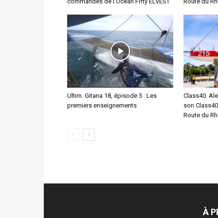
commandes de l’Ocean Fifty ELVEST
Route du Rhu
Ultim. Gitana 18, épisode 5 : Les
Class40. Ale
premiers enseignements
son Class40
Route du R
À 