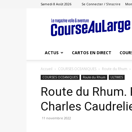
Samedi 8 Août 2026
Se Connecter / S'inscrire
Mon
Course
au
Large
ACTUS
CARTOS EN DIRECT
COUR
Accueil
COURSES OCEANIQUES
Route du Rhum
COURSES OCEANIQUES
Route du Rhum
ULTIMES
Route du Rhum. P
Charles Caudrelie
11 novembre 2022