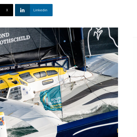
X
Linkedin