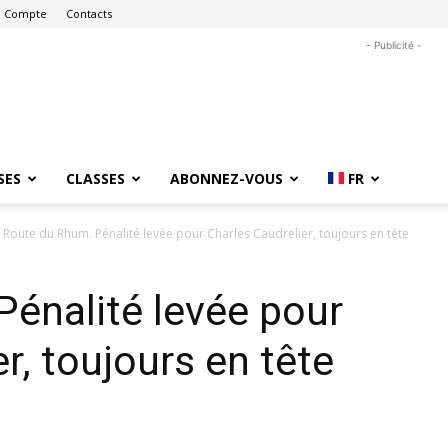
 Compte
Contacts
- Publicité -
SES
CLASSES
ABONNEZ-VOUS
FR
Route du Rhum. Pénalité levée pour Charles Caudrelier, toujours en tête
énalité levée pour
r, toujours en tête