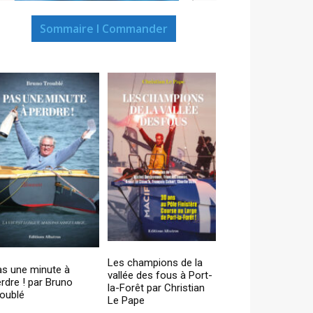
Sommaire I Commander
Les champions de la
as une minute à
vallée des fous à Port-
rdre ! par Bruno
la-Forêt par Christian
oublé
Le Pape