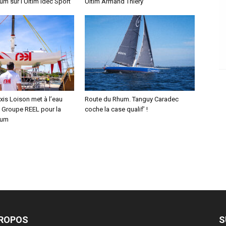
m sur l’Ultim Idec Sport
Ultim Armand Thiery
xis Loison met à l’eau
Route du Rhum. Tanguy Caradec
 Groupe REEL pour la
coche la case qualif’ !
hum
PROPOS
S