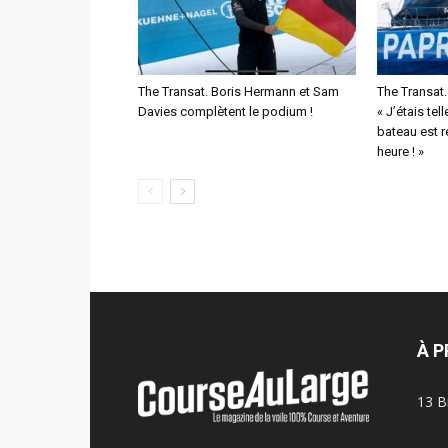
The Transat. Boris Hermann et Sam
The Transat
Davies complètent le podium !
« J’étais tel
bateau est 
heure ! »
À 
13 B