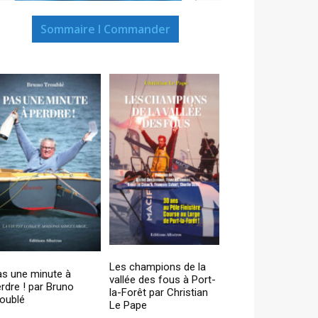
Sommaire I Commander
Les champions de la
as une minute à
vallée des fous à Port-
rdre ! par Bruno
la-Forêt par Christian
oublé
Le Pape