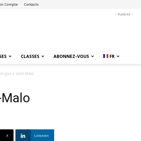
on Compte
Contacts
- Publicité -
SES
CLASSES
ABONNEZ-VOUS
FR
ologue à Saint-Malo
-Malo
X
Linkedin