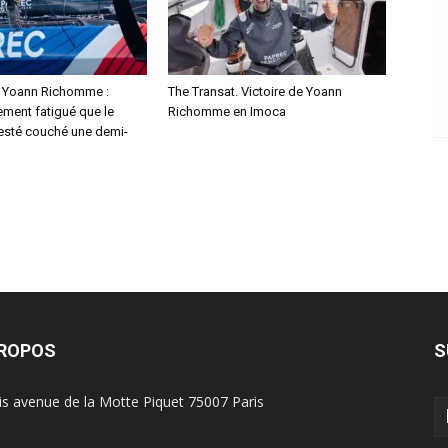
. Yoann Richomme :
The Transat. Victoire de Yoann
lement fatigué que le
Richomme en Imoca
resté couché une demi-
PROPOS
S
is avenue de la Motte Piquet 75007 Paris