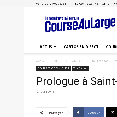
Vendredi 7 Août 2026
Se Connecter / S'inscrire
M
Course
au
Large
ACTUS
CARTOS EN DIRECT
COUR
Accueil
COURSES OCEANIQUES
The Transat
Pr
COURSES OCEANIQUES
The Transat
Prologue à Saint
24 avril 2016
Facebook
Partager