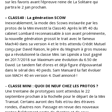
sur les favoris avant l’épreuve reine de La Solitaire qui
partira le 2 juin prochain.
– CLASS40 : La génération SCOW
Inexorablement, la mode des Scows instaurée par les
protos de la Mini investit la Class40. Après le lift 40 du
cabinet Lombard reconnaissable à son avant proéminente,
la nouvelle génération grossit le trait avec le fameux
Mach40 dans sa version 4 et le très attendu Crédit Mutuel
conçu par David Raison, le père du Magnum à gros museau
qui a révolutionné la classe Mini. Ian Lipinski a tout gagné
en 2017/2018 sur Maximum une évolution du 6.50 de
David. Le tandem fait d’ores et déjà figure d’épouvantail
dans le sérail des 40 pieds. Sam Manuard lui fait évoluer
son MACH 40 en version 4. Duel annoncé !
–
CLASSE MINI : QUOI DE NEUF CHEZ LES PROTOS ?
Une trentaine de prototypes sont attendus le 22
septembre prochain à la Rochelle pour le départ de la Mini
Transat. Certains auront des foils et/ou des étraves
rondes, d’autres non. Passage en revue des nouveaux
protos fraîchement sortis de chantier et de ceux