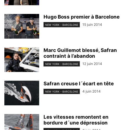
Hugo Boss premier à Barcelone
15 juin 2014
NEW YORK - BARCELONE
Marc Guillemot blessé, Safran
contraint à l’abandon
12 juin 2014
NEW YORK - BARCELONE
Safran creuse l´écart en tête
4 juin 2014
NEW YORK - BARCELONE
Les vitesses remontent en
bordure d´une dépression