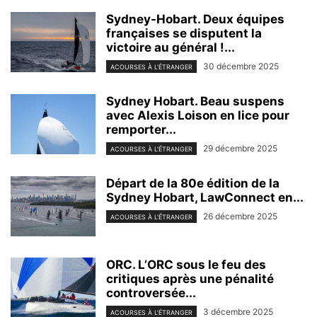
Sydney-Hobart. Deux équipes
françaises se disputent la
victoire au général !...
30 décembre 2025
ACOURSES À L'ÉTRANGER
Sydney Hobart. Beau suspens
avec Alexis Loison en lice pour
remporter...
29 décembre 2025
ACOURSES À L'ÉTRANGER
Départ de la 80e édition de la
Sydney Hobart, LawConnect en...
26 décembre 2025
ACOURSES À L'ÉTRANGER
ORC. L’ORC sous le feu des
critiques après une pénalité
controversée...
3 décembre 2025
ACOURSES À L'ÉTRANGER