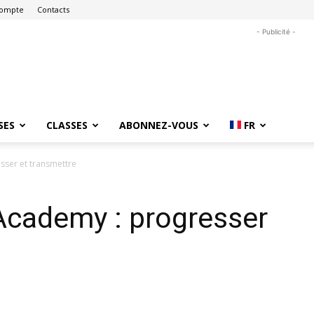
ompte
Contacts
- Publicité -
SES
CLASSES
ABONNEZ-VOUS
FR
esser et transmettre
 Academy : progresser