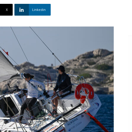
X
Linkedin