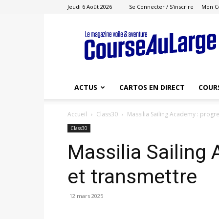
Jeudi 6 Août 2026
Se Connecter / S'inscrire
Mon C
Course
au
Large
ACTUS
CARTOS EN DIRECT
COUR
Accueil
Class30
Massilia Sailing Academy : progr
Class30
Massilia Sailing
et transmettre
12 mars 2025