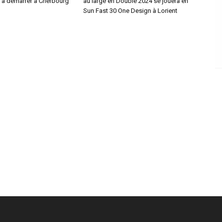
0 à démarrer à Cherbourg
au large en Double 2024 se jouera en
Sun Fast 30 One Design à Lorient