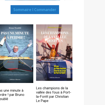
Sommaire I Commander
Les champions de la
as une minute à
vallée des fous à Port-
rdre ! par Bruno
la-Forêt par Christian
oublé
Le Pape