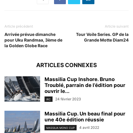
Article précédent
Article suivant
Arrivée prévue dimanche
Tour Voile Series. GP de la
pour Uku Randmaa, 3ème de
Grande Motte Diam24
la Golden Globe Race
ARTICLES CONNEXES
Massilia Cup Inshore. Bruno
Troublé, parrain de l’édition pour
ouvrir le...
24 février 2023
IRC
Massilia Cup. Un beau final pour
une 40e édition réussie
4 avril 2022
MASSILIA MONO CUP