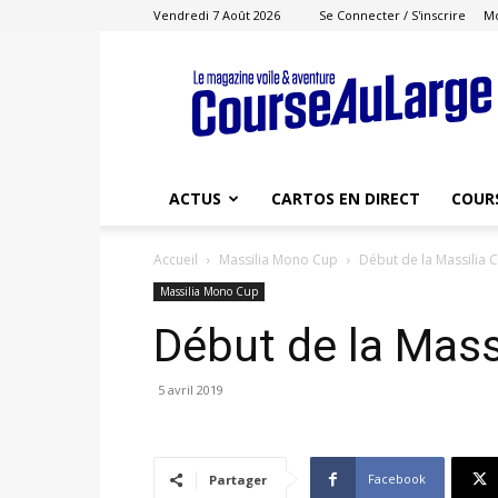
Vendredi 7 Août 2026
Se Connecter / S'inscrire
M
Course
au
Large
ACTUS
CARTOS EN DIRECT
COUR
Accueil
Massilia Mono Cup
Début de la Massilia 
Massilia Mono Cup
Début de la Mass
5 avril 2019
Facebook
Partager