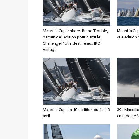
Massilia Cup Inshore. Bruno Troublé,
Massilia Cup
parrain de l’édition pour ouvrir le
40e édition 
Challenge Protis destiné aux IRC
Vintage
Massilia Cup. La 40e edition du 1 au 3
39e Massili
avril
en rade de M