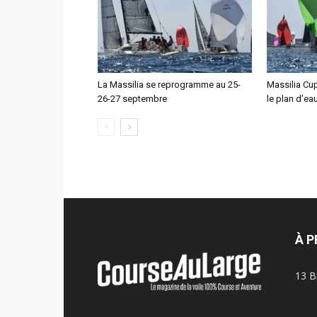
La Massilia se reprogramme au 25-
Massilia Cup.
26-27 septembre
le plan d’e
À 
13 B