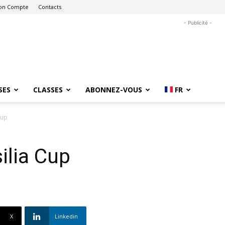
on Compte
Contacts
- Publicité -
SES
CLASSES
ABONNEZ-VOUS
FR
Cup
ilia Cup
X
Linkedin