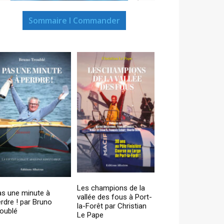
Sommaire I Commander
Les champions de la
as une minute à
vallée des fous à Port-
rdre ! par Bruno
la-Forêt par Christian
oublé
Le Pape