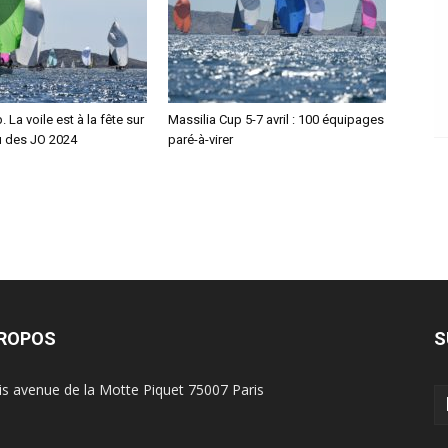
 La voile est à la fête sur
Massilia Cup 5-7 avril : 100 équipages
au des JO 2024
paré-à-virer
PROPOS
S
is avenue de la Motte Piquet 75007 Paris