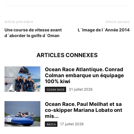
Article précédent
Article suivant
Une course de vitesse avant
L´Image de l´Année 2014
d´aborder le golfe d´Oman
ARTICLES CONNEXES
Ocean Race Atlantique. Conrad
Colman embarque un équipage
100% kiwi
31 juillet 2026
OCEAN RACE
Ocean Race. Paul Meilhat et sa
co-skipper Mariana Lobato ont
mis...
17 juillet 2026
IMOCA