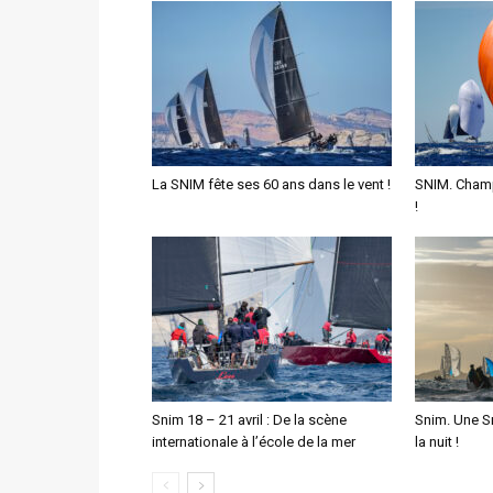
La SNIM fête ses 60 ans dans le vent !
SNIM. Champ
!
Snim 18 – 21 avril : De la scène
Snim. Une Sn
internationale à l’école de la mer
la nuit !