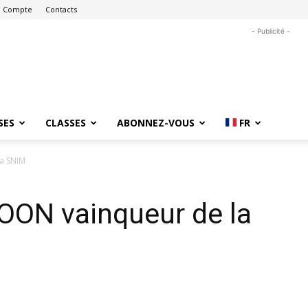
 Compte
Contacts
- Publicité -
SES
CLASSES
ABONNEZ-VOUS
FR
a SNIM
OON vainqueur de la