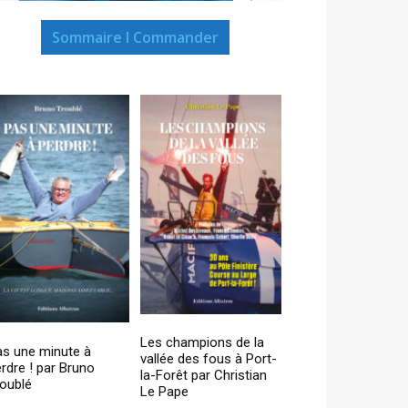
Sommaire I Commander
Les champions de la
as une minute à
vallée des fous à Port-
rdre ! par Bruno
la-Forêt par Christian
oublé
Le Pape