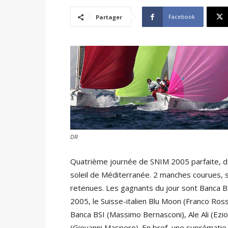
Facebook
Partager
DR
Quatrième journée de SNIM 2005 parfaite, d
soleil de Méditerranée. 2 manches courues, s
retenues. Les gagnants du jour sont Banca B
2005, le Suisse-italien Blu Moon (Franco Rossin
Banca BSI (Massimo Bernasconi), Ale Ali (Ezio
(Giovanni Maspero). En bref, une suprématie 