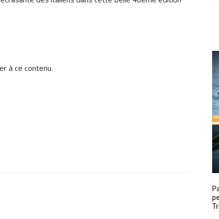
r à ce contenu.
P
pe
Tr