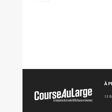
À 
13 B