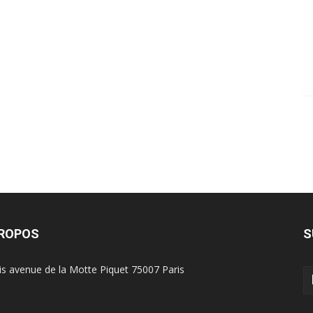
PROPOS
S
is avenue de la Motte Piquet 75007 Paris