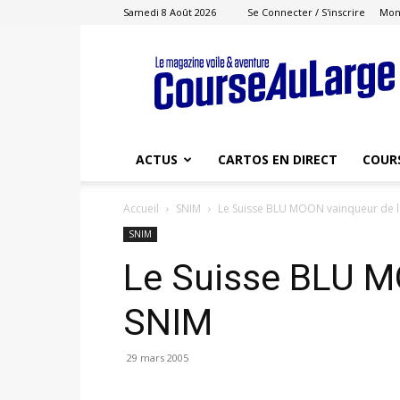
Samedi 8 Août 2026
Se Connecter / S'inscrire
Mon
Course
au
Large
ACTUS
CARTOS EN DIRECT
COUR
Accueil
SNIM
Le Suisse BLU MOON vainqueur de l
SNIM
Le Suisse BLU M
SNIM
29 mars 2005