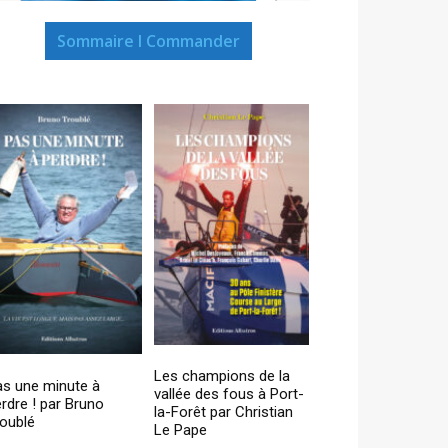
Sommaire I Commander
Les champions de la
as une minute à
vallée des fous à Port-
rdre ! par Bruno
la-Forêt par Christian
oublé
Le Pape