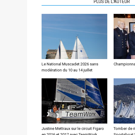
ARTICLES CONNEXES
PLUS DE L'AUTEUR
Le National Muscadet 2026 sans
Championna
modération du 10 au 14 juillet
Justine Mettraux sur le circuit Figaro
Tomber de r
en 2016 et 2017 avec TeamWork
Sportsboat 