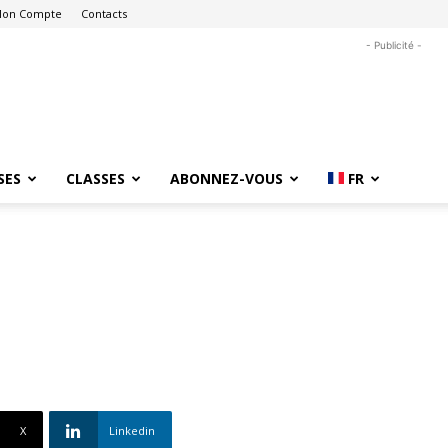
on Compte
Contacts
- Publicité -
SES
CLASSES
ABONNEZ-VOUS
FR
p
X
Linkedin