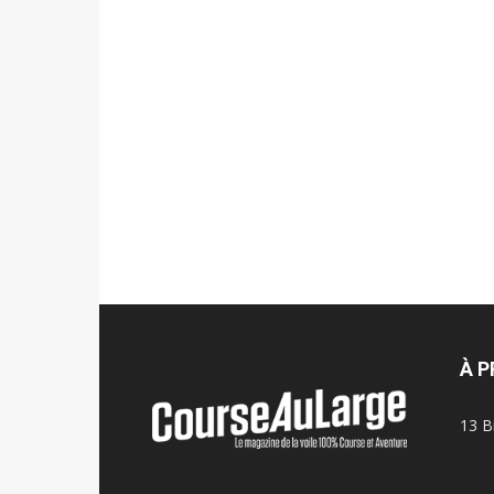
À 
13 B