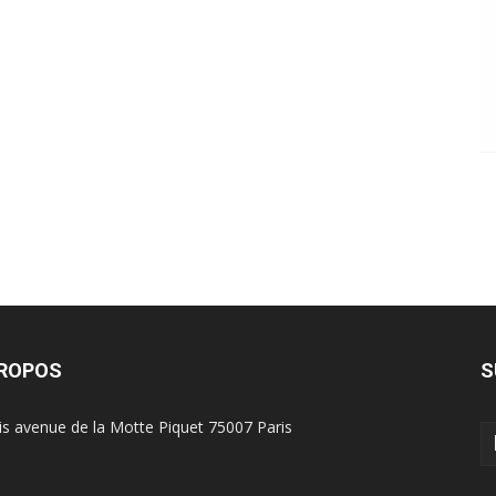
PROPOS
S
is avenue de la Motte Piquet 75007 Paris