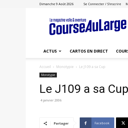
Dimanche 9 Août 2026
Se Connecter / S'inscrire
M
Course
au
Large
ACTUS
CARTOS EN DIRECT
COUR
Accueil
Monotypie
Le J109 a sa Cup
Monotypie
Le J109 a sa Cu
4 janvier 2006
Facebook
Partager