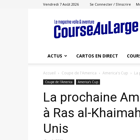
Vendredi 7 Août 2026
Se Connecter / S'inscrire
M
Course
au
Large
ACTUS
CARTOS EN DIRECT
COUR
Accueil
Coupe de l'America
America's Cup
La 
Coupe de l'America
America's Cup
La prochaine Ame
à Ras al-Khaimah
Unis