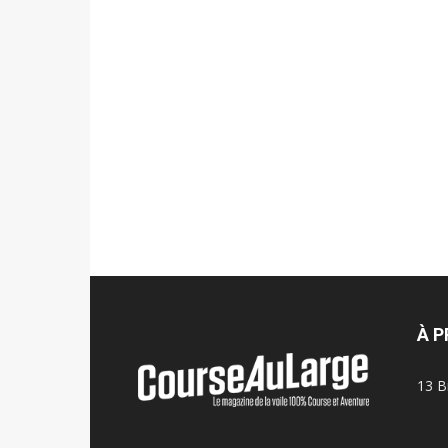
À 
13 B