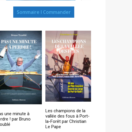
Sommaire I Commander
Les champions de la
as une minute à
vallée des fous à Port-
rdre ! par Bruno
la-Forêt par Christian
oublé
Le Pape