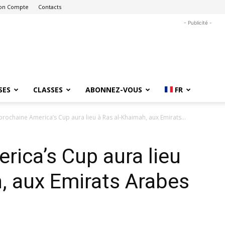
on Compte
Contacts
- Publicité -
SES
CLASSES
ABONNEZ-VOUS
FR
prochaine America’s Cup aura lieu à Ras al-Khaimah, aux Emirats...
rica’s Cup aura lieu
, aux Emirats Arabes