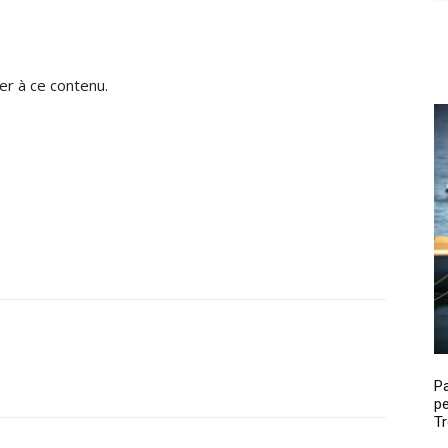
r à ce contenu.
P
pe
Tr