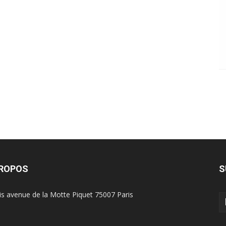
PROPOS
S
is avenue de la Motte Piquet 75007 Paris