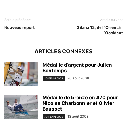
Article précédent
Article suivant
Nouveau report
Gitana 13, de l´Orient à l
´Occident
ARTICLES CONNEXES
Médaille d’argent pour Julien
Bontemps
20 août 2008
JO PÉKIN 2008
Médaille de bronze en 470 pour
Nicolas Charbonnier et Olivier
Bausset
18 août 2008
JO PÉKIN 2008