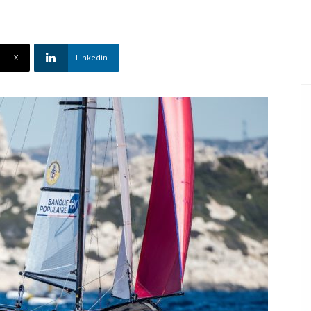
X
Linkedin