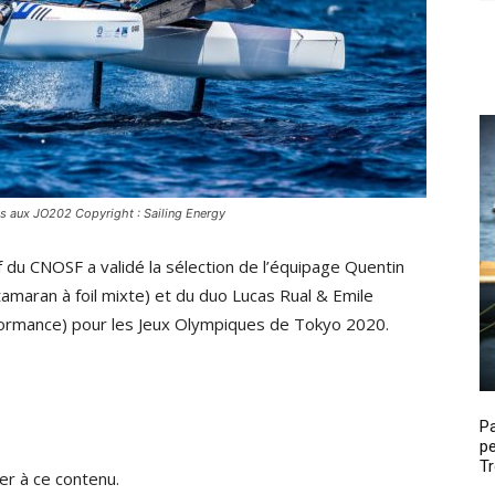
és aux JO202 Copyright : Sailing Energy
f du CNOSF a validé la sélection de l’équipage Quentin
maran à foil mixte) et du duo Lucas Rual & Emile
ormance) pour les Jeux Olympiques de Tokyo 2020.
P
pe
Tr
r à ce contenu.