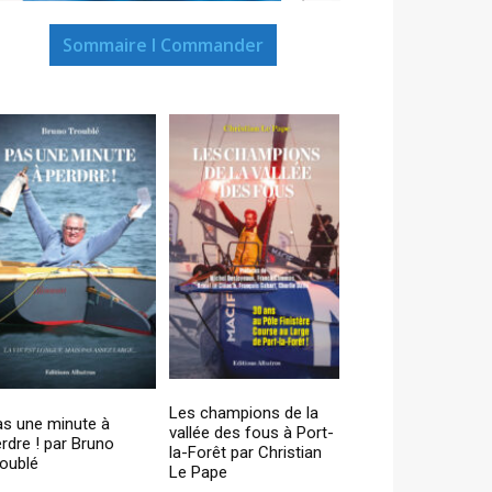
Sommaire I Commander
Les champions de la
as une minute à
vallée des fous à Port-
rdre ! par Bruno
la-Forêt par Christian
oublé
Le Pape