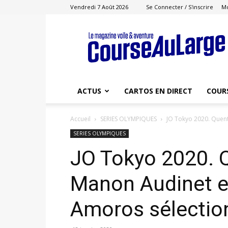
Vendredi 7 Août 2026
Se Connecter / S'inscrire
M
Course
au
Large
ACTUS
CARTOS EN DIRECT
COUR
Accueil
SERIES OLYMPIQUES
JO Tokyo 2020. Quenti
SERIES OLYMPIQUES
JO Tokyo 2020. Q
Manon Audinet e
Amoros sélectio