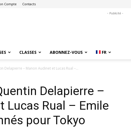
on Compte
Contacts
- Publicité -
SES
CLASSES
ABONNEZ-VOUS
FR
n Delapierre – Manon Audinet et Lucas Rual –...
uentin Delapierre –
t Lucas Rual – Emile
nnés pour Tokyo