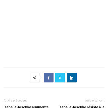
Article précédent
Article suivant
Isabelle Joschke augmente
Isabelle Joschke résiste à la