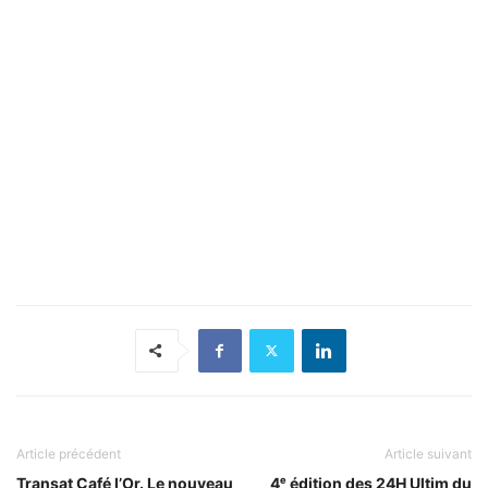
Article précédent
Article suivant
Transat Café l’Or. Le nouveau
4ᵉ édition des 24H Ultim du