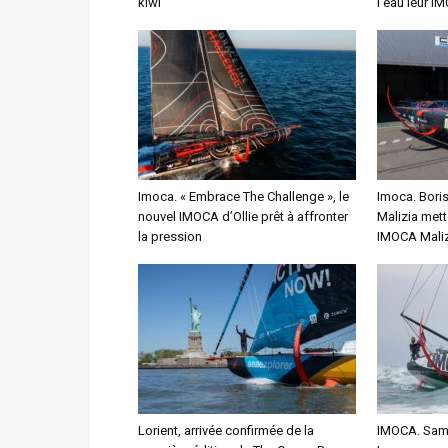
kiwi
l’eau leur I
Imoca. « Embrace The Challenge », le
Imoca. Bori
nouvel IMOCA d’Ollie prêt à affronter
Malizia mett
la pression
IMOCA Maliz
Lorient, arrivée confirmée de la
IMOCA. Sam 