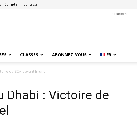
on Compte
Contacts
- Publicité -
SES
CLASSES
ABONNEZ-VOUS
FR
ctoire de SCA devant Brunel
u Dhabi : Victoire de
el