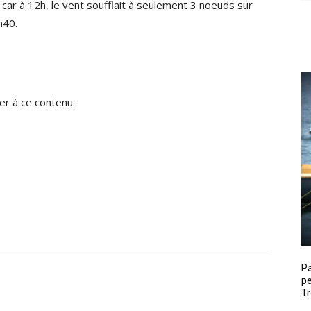
, car à 12h, le vent soufflait à seulement 3 noeuds sur
h40.
r à ce contenu.
P
pe
Tr