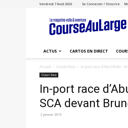
Vendredi 7 Août 2026
Se Connecter / S'inscrire
M
Course
au
Large
ACTUS
CARTOS EN DIRECT
COUR
Accueil
Ocean Race
In-port race d’Abu Dhabi : Vi
Ocean Race
In-port race d’Ab
SCA devant Brun
2 janvier 2015