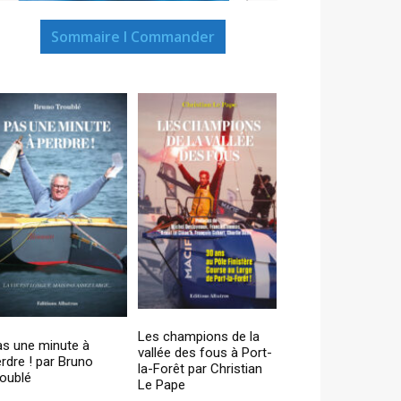
Sommaire I Commander
Les champions de la
as une minute à
vallée des fous à Port-
rdre ! par Bruno
la-Forêt par Christian
oublé
Le Pape