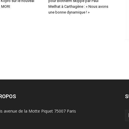
Kojiro sur le nouveal
pour Biotherm skippé par Paul
 MORI
Meilhat à Carthagène : « Nous avons
une bonne dynamique ! »
PROPOS
S
is avenue de la Motte Piquet 75007 Paris