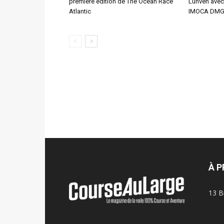
première édition de The Ocean Race
Lunven avec 
Atlantic
IMOCA DMG
À 
13 B