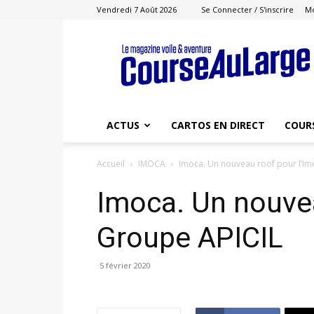
Vendredi 7 Août 2026
Se Connecter / S'inscrire
M
Course
au
Large
ACTUS
CARTOS EN DIRECT
COUR
Accueil
IMOCA
Imoca. Un nouveau roof pour l’I
Imoca. Un nouvea
Groupe APICIL
5 février 2020