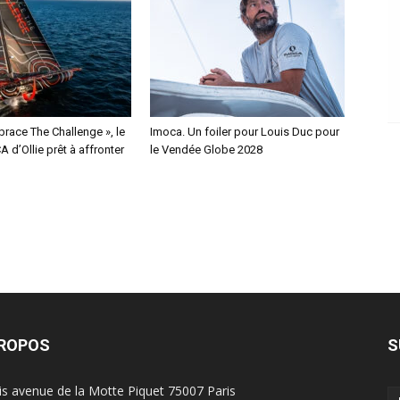
race The Challenge », le
Imoca. Un foiler pour Louis Duc pour
 d’Ollie prêt à affronter
le Vendée Globe 2028
PROPOS
S
is avenue de la Motte Piquet 75007 Paris