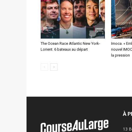
The Ocean Race Atlantic New York-
Imoca. « Emb
Lorient. 6 bateaux au départ
nouvel IMOCA
la pression
À 
13 B