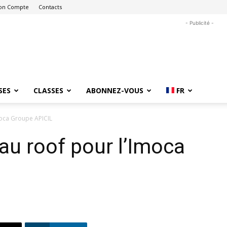
on Compte
Contacts
- Publicité -
SES
CLASSES
ABONNEZ-VOUS
FR
moca Groupe APICIL
u roof pour l’Imoca