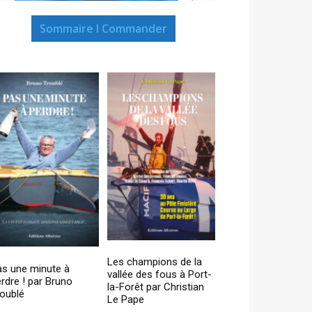
Sommaire I Commander
Les champions de la
as une minute à
vallée des fous à Port-
rdre ! par Bruno
la-Forêt par Christian
oublé
Le Pape