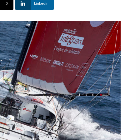
X
Linkedin