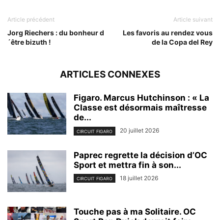
Article précédent
Article suivant
Jorg Riechers : du bonheur d
Les favoris au rendez vous
´être bizuth !
de la Copa del Rey
ARTICLES CONNEXES
Figaro. Marcus Hutchinson : « La
Classe est désormais maîtresse
de...
20 juillet 2026
CIRCUIT FIGARO
Paprec regrette la décision d’OC
Sport et mettra fin à son...
18 juillet 2026
CIRCUIT FIGARO
Touche pas à ma Solitaire. OC