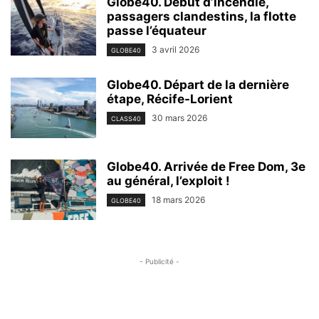
Globe40. Début d’incendie,
passagers clandestins, la flotte
passe l’équateur
3 avril 2026
GLOBE40
Globe40. Départ de la dernière
étape, Récife-Lorient
30 mars 2026
CLASS40
Globe40. Arrivée de Free Dom, 3e
au général, l’exploit !
18 mars 2026
GLOBE40
- Publicité -