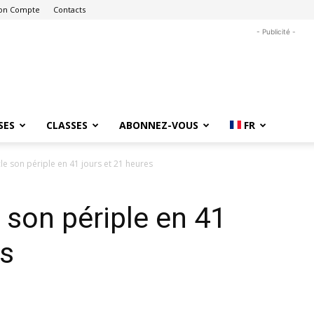
on Compte
Contacts
- Publicité -
SES
CLASSES
ABONNEZ-VOUS
FR
le son périple en 41 jours et 21 heures
 son périple en 41
es