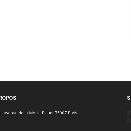
PROPOS
S
is avenue de la Motte Piquet 75007 Paris