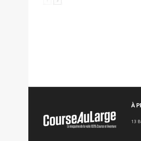
À 
13 B