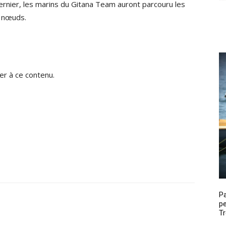
rnier, les marins du Gitana Team auront parcouru les
3 nœuds.
r à ce contenu.
P
pe
Tr