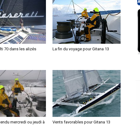
ti 70 dans les alizés
La fin du voyage pour Gitana 13
tendu mercredi ou jeudi à
Vents favorables pour Gitana 13