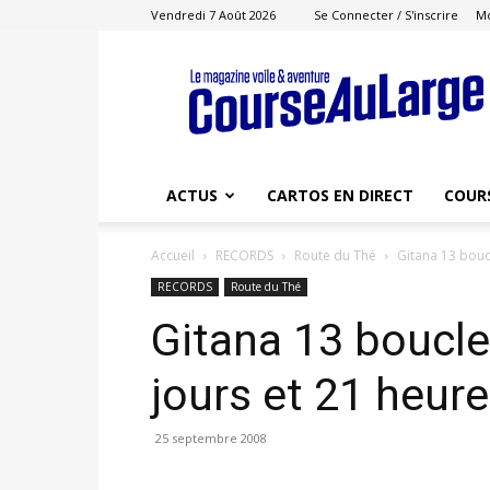
Vendredi 7 Août 2026
Se Connecter / S'inscrire
M
Course
au
Large
ACTUS
CARTOS EN DIRECT
COUR
Accueil
RECORDS
Route du Thé
Gitana 13 bouc
RECORDS
Route du Thé
Gitana 13 boucle
jours et 21 heur
25 septembre 2008