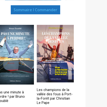
Sommaire I Commander
Les champions de la
as une minute à
vallée des fous à Port-
rdre ! par Bruno
la-Forêt par Christian
oublé
Le Pape