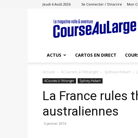
Jeudi 6 Août 2026
Se Connecter / S'inscrire
Mon C
Course
au
Large
ACTUS
CARTOS EN DIRECT
COUR
Accueil
ACourses à l'étranger
Sydney-Hobart
ACourses à l'étranger
Sydney-Hobart
La France rules 
australiennes
5 janvier 2016