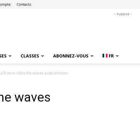
ompte
Contacts
- Publicité -
SES
CLASSES
ABONNEZ-VOUS
FR
La France rules the waves australiennes
the waves