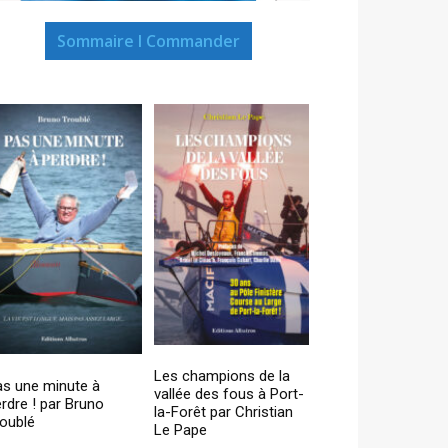
Sommaire I Commander
Les champions de la
as une minute à
vallée des fous à Port-
rdre ! par Bruno
la-Forêt par Christian
oublé
Le Pape