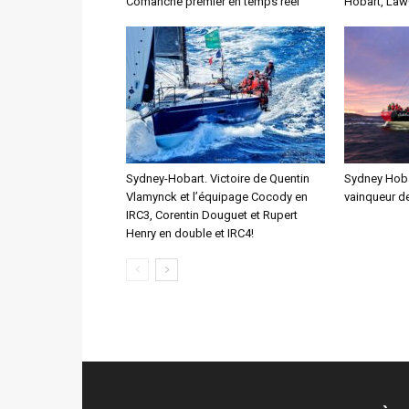
Comanche premier en temps réel
Hobart, Law
Sydney-Hobart. Victoire de Quentin
Sydney Hobar
Vlamynck et l’équipage Cocody en
vainqueur de
IRC3, Corentin Douguet et Rupert
Henry en double et IRC4!