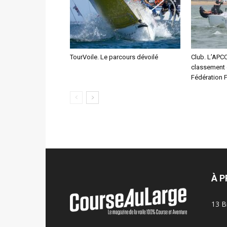
TourVoile. Le parcours dévoilé
Club. L’APC
classement 
Fédération F
À 
13 B