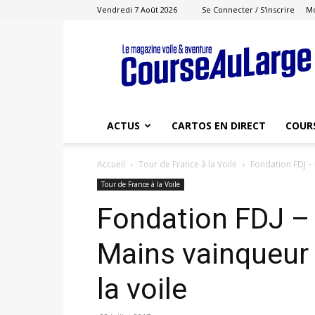
Vendredi 7 Août 2026
Se Connecter / S'inscrire
M
Course
au
Large
ACTUS
CARTOS EN DIRECT
COUR
Accueil
Tour de France à la Voile
Fondation FDJ –
Tour de France à la Voile
Fondation FDJ – 
Mains vainqueur 
la voile