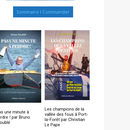
Sommaire I Commander
Les champions de la
as une minute à
vallée des fous à Port-
rdre ! par Bruno
la-Forêt par Christian
oublé
Le Pape