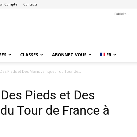
on Compte
Contacts
- Publicité -
SES
CLASSES
ABONNEZ-VOUS
FR
 Des Pieds et Des Mains vainqueur du Tour de...
Des Pieds et Des
du Tour de France à