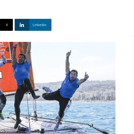
X
Linkedin