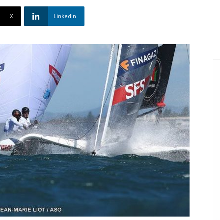
X
Linkedin