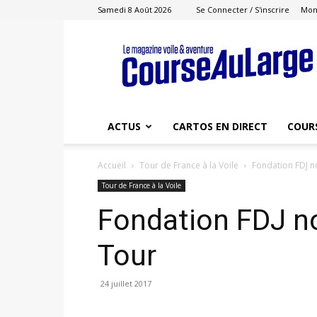
Samedi 8 Août 2026
Se Connecter / S'inscrire
Mon
Course
au
Large
ACTUS
CARTOS EN DIRECT
COUR
Accueil
Tour de France à la Voile
Fondation FDJ n
Tour de France à la Voile
Fondation FDJ no
Tour
24 juillet 2017