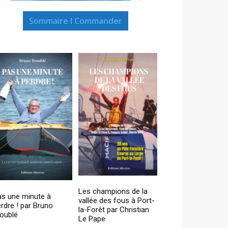
Sommaire I Commander
Les champions de la
as une minute à
vallée des fous à Port-
rdre ! par Bruno
la-Forêt par Christian
oublé
Le Pape