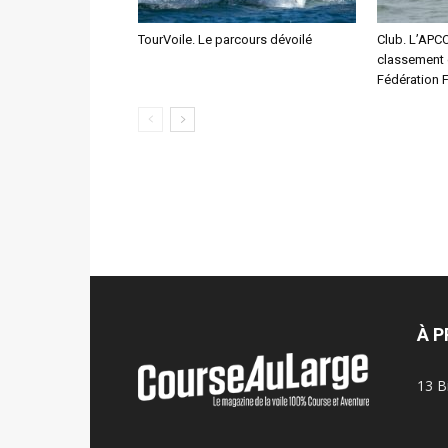
TourVoile. Le parcours dévoilé
Club. L’APC
classement 
Fédération F
À 
13 B