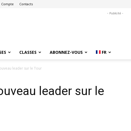
 Compte
Contacts
- Publicité -
SES
CLASSES
ABONNEZ-VOUS
FR
ouveau leader sur le Tour
uveau leader sur le