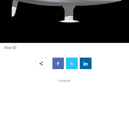
First 50
- Publicité -