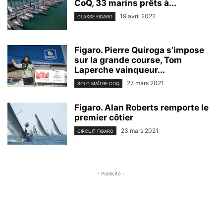
CoQ, 33 marins prêts à...
19 avril 2022
CLASSE FIGARO
Figaro. Pierre Quiroga s’impose
sur la grande course, Tom
Laperche vainqueur...
27 mars 2021
SOLO MAÎTRE COQ
Figaro. Alan Roberts remporte le
premier côtier
23 mars 2021
CIRCUIT FIGARO
- Publicité -