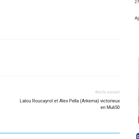
27
Aj
Article suivant
Lalou Roucayrol et Alex Pella (Arkema) victorieux
en Muli50