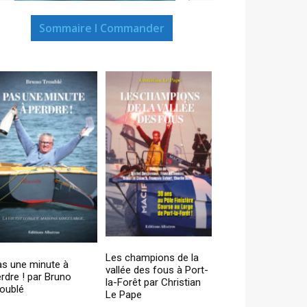
Sommaire I Commander
Les champions de la
as une minute à
vallée des fous à Port-
rdre ! par Bruno
la-Forêt par Christian
oublé
Le Pape