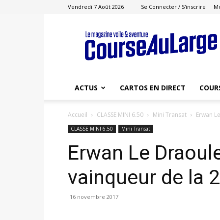
Vendredi 7 Août 2026
Se Connecter / S'inscrire
M
Course
au
Large
ACTUS
CARTOS EN DIRECT
COUR
Accueil
CLASSE MINI 6.50
Mini Transat
Erwan Le
CLASSE MINI 6.50
Mini Transat
Erwan Le Draoule
vainqueur de la 
16 novembre 2017