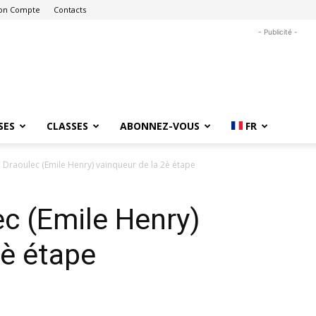
on Compte
Contacts
- Publicité -
SES
CLASSES
ABONNEZ-VOUS
FR
 Draoulec (Emile Henry) vainqueur de la 2è étape
c (Emile Henry)
2è étape