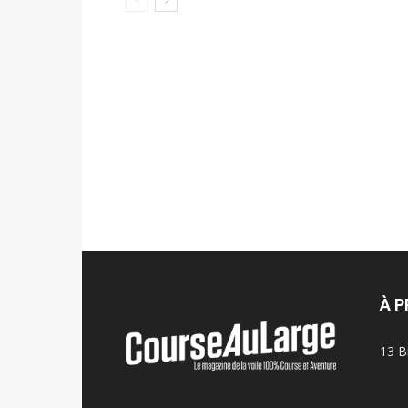
À 
13 B