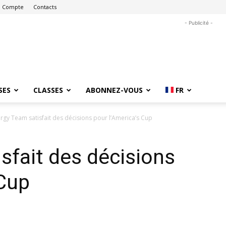
 Compte
Contacts
- Publicité -
SES
CLASSES
ABONNEZ-VOUS
FR
rgy Team satisfait des décisions pour l’America’s Cup
sfait des décisions
 Cup