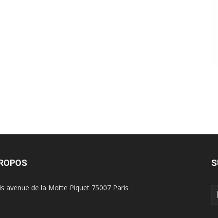
PROPOS
S
is avenue de la Motte Piquet 75007 Paris