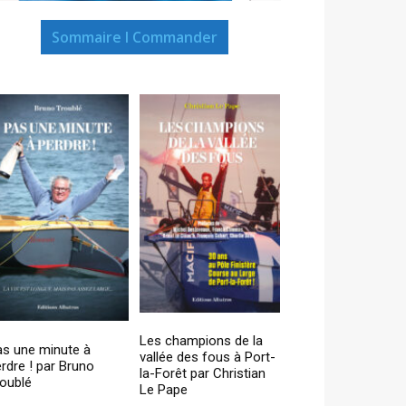
Sommaire I Commander
Les champions de la
as une minute à
vallée des fous à Port-
rdre ! par Bruno
la-Forêt par Christian
oublé
Le Pape