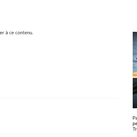
r à ce contenu.
P
pe
Tr