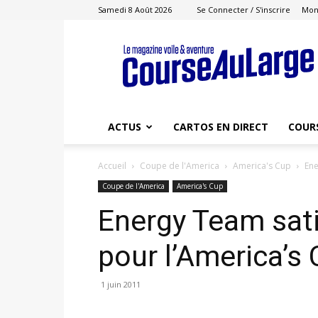
Samedi 8 Août 2026
Se Connecter / S'inscrire
Mon
Course
au
Large
ACTUS
CARTOS EN DIRECT
COUR
Accueil
Coupe de l'America
America's Cup
Ene
Coupe de l'America
America's Cup
Energy Team sati
pour l’America’s
1 juin 2011