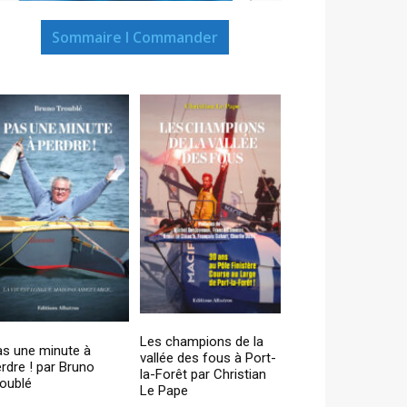
Sommaire I Commander
Les champions de la
as une minute à
vallée des fous à Port-
rdre ! par Bruno
la-Forêt par Christian
oublé
Le Pape