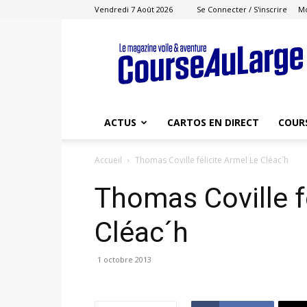
Vendredi 7 Août 2026
Se Connecter / S'inscrire
M
Course
au
Large
ACTUS
CARTOS EN DIRECT
COUR
Accueil
Thomas Coville félicite Armel Le Cléac´h
Thomas Coville f
Cléac´h
1 octobre 2013