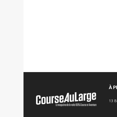
À 
13 B