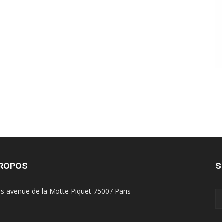
PROPOS
S
is avenue de la Motte Piquet 75007 Paris