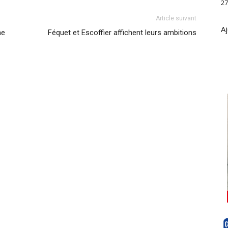
27
Article suivant
Aj
ne
Féquet et Escoffier affichent leurs ambitions