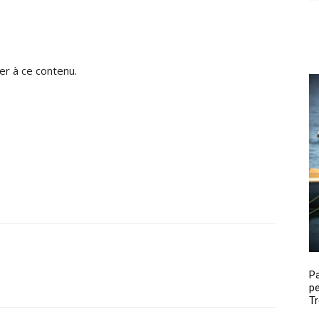
r à ce contenu.
P
pe
Tr