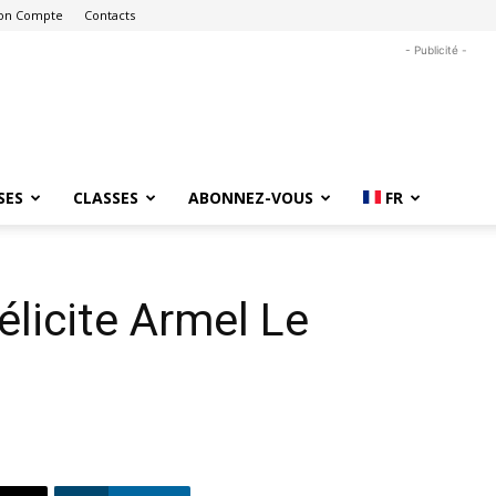
on Compte
Contacts
- Publicité -
SES
CLASSES
ABONNEZ-VOUS
FR
élicite Armel Le