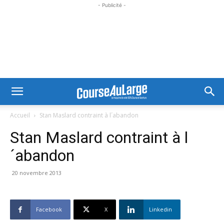
- Publicité -
Accueil
Stan Maslard contraint à l´abandon
Stan Maslard contraint à l
´abandon
20 novembre 2013
Facebook
X
Linkedin