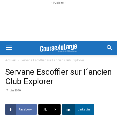
- Publicité -
Accueil
Servane Escoffier sur l´ancien Club Explorer
Servane Escoffier sur l´ancien
Club Explorer
7 juin 2010
Facebook
X
Linkedin