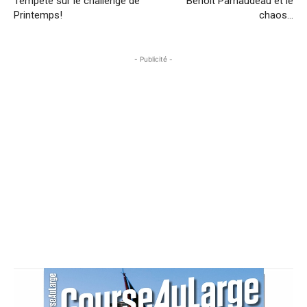
Tempête sur le challenge de
Benoît Parnaudeau et le
Printemps!
chaos…
- Publicité -