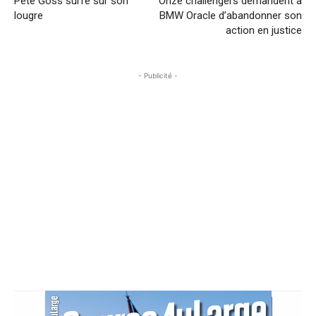
Pete Goss surfe sur son
Onze challengers demandent à
lougre
BMW Oracle d’abandonner son
action en justice
- Publicité -