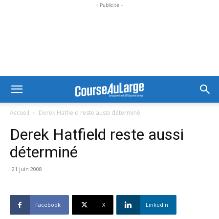
- Publicité -
Accueil
Derek Hatfield reste aussi déterminé
Derek Hatfield reste aussi
déterminé
21 juin 2008
Facebook
X
Linkedin