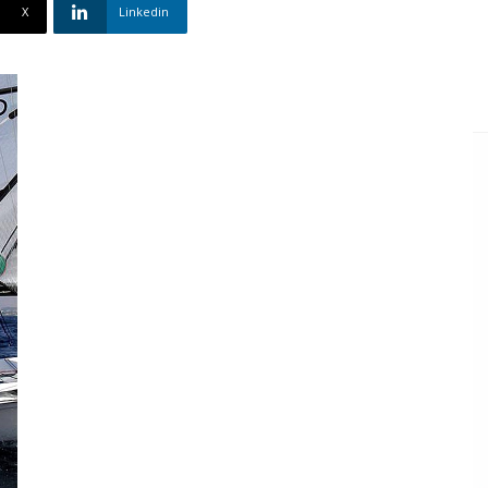
X
Linkedin