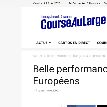
Vendredi 7 Août 2026
Se Connecter / S'inscrire
M
Course
au
Large
ACTUS
CARTOS EN DIRECT
COUR
Accueil
Belle performance française aux Européens
Belle performanc
Européens
17 septembre 2007