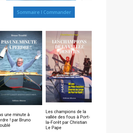
Sommaire I Commander
Les champions de la
as une minute à
vallée des fous à Port-
rdre ! par Bruno
la-Forêt par Christian
oublé
Le Pape