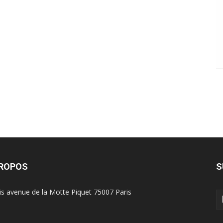
PROPOS
S
is avenue de la Motte Piquet 75007 Paris