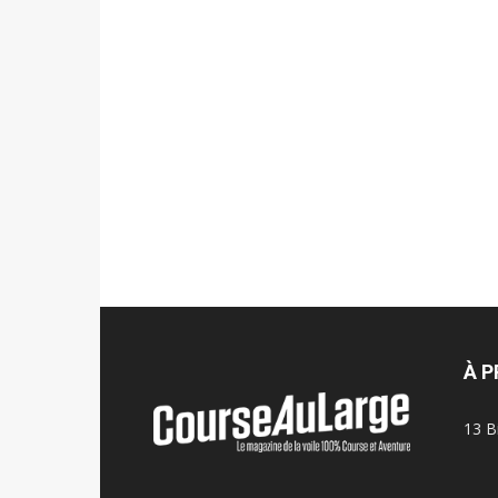
À 
13 B