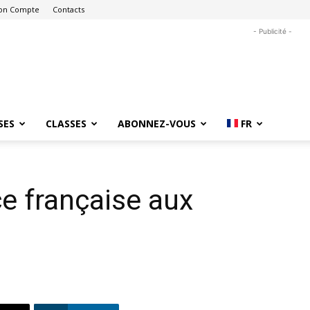
on Compte
Contacts
- Publicité -
SES
CLASSES
ABONNEZ-VOUS
FR
e française aux