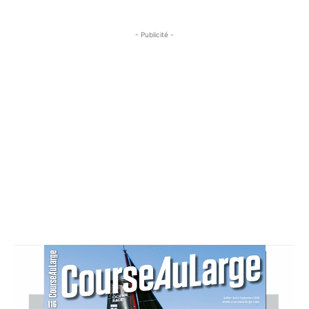
- Publicité -