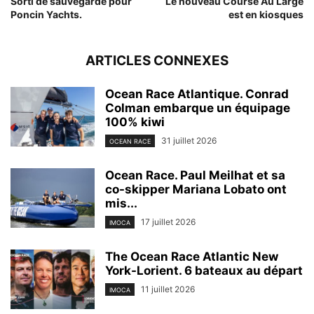
Sorti de sauvegarde pour
Le nouveau Course Au Large
Poncin Yachts.
est en kiosques
ARTICLES CONNEXES
Ocean Race Atlantique. Conrad
Colman embarque un équipage
100% kiwi
31 juillet 2026
OCEAN RACE
Ocean Race. Paul Meilhat et sa
co-skipper Mariana Lobato ont
mis...
17 juillet 2026
IMOCA
The Ocean Race Atlantic New
York-Lorient. 6 bateaux au départ
11 juillet 2026
IMOCA