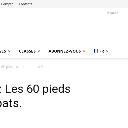
 Compte
Contacts
- Publicité -
SES
CLASSES
ABONNEZ-VOUS
FR
es 60 pieds dominent les débats.
 : Les 60 pieds
ats.