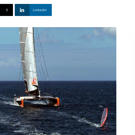
X
Linkedin