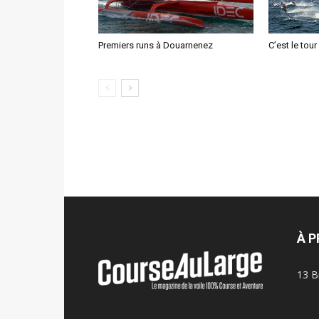
Premiers runs à Douarnenez
C’est le tou
À 
13 B