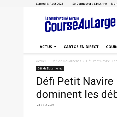
Samedi 8 Août 2026
Se Connecter / S'inscrire
Mon
Course
au
Large
ACTUS
CARTOS EN DIRECT
COUR
Accueil
Défi de Douarnenez
Défi Petit Navire : L
Défi de Douarnenez
Défi Petit Navire
dominent les déb
21 août 2005