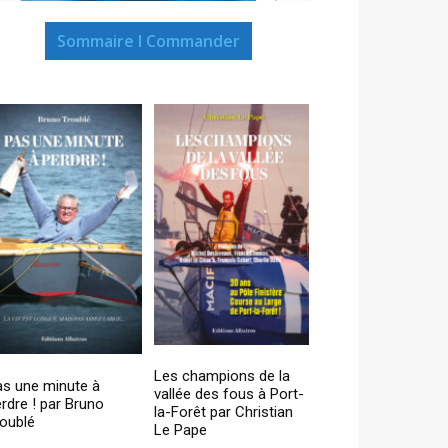
Sommaire I Commander
Les champions de la
as une minute à
vallée des fous à Port-
rdre ! par Bruno
la-Forêt par Christian
oublé
Le Pape