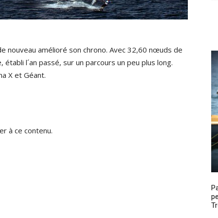
 a de nouveau amélioré son chrono. Avec 32,60 nœuds de
 établi l´an passé, sur un parcours un peu plus long.
na X et Géant.
r à ce contenu.
P
pe
Tr