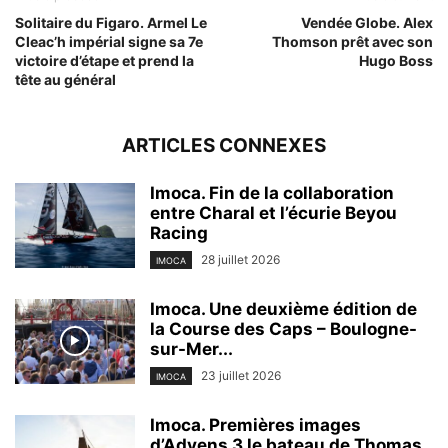
Solitaire du Figaro. Armel Le
Vendée Globe. Alex
Cleac’h impérial signe sa 7e
Thomson prêt avec son
victoire d’étape et prend la
Hugo Boss
tête au général
ARTICLES CONNEXES
Imoca. Fin de la collaboration
entre Charal et l’écurie Beyou
Racing
28 juillet 2026
IMOCA
Imoca. Une deuxième édition de
la Course des Caps – Boulogne-
sur-Mer...
23 juillet 2026
IMOCA
Imoca. Premières images
d’Advens 3 le bateau de Thomas